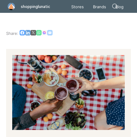
shoppinglunatic
Stores
Brands
Blog
Share: